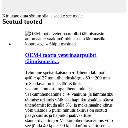
Kirjutage oma sõnum siia ja saatke see meile
Seotud tooted
OEM-i tootja veterinaarpulbri
täitmismasin...
Tehniline spetsifikatsioon ● Tihendi läbimõõt
φ40 ~ φ127 mm, tihenduskõrgus 60 ~ 200 mm；
● Saadaval on kaks töörežiimi:
vaakumlämmastikuga tihendamine ja
vaakumtihendamine； ● Vaakum- ja lämmastiku
täitmise režiimis võib jääkhapniku sisaldus pärast
tihendamist jõuda alla 3%, ja maksimaalne kiirus
võib ulatuda 6 purki minutis (kiirus on seotud
paagi suurus ja hapniku jääkväärtuse
standardväärtus) ● Vaakumtihendusrežiimis võib
see jõuda 40 kpa ~ 90 kpa alarõhu väärtuseni...