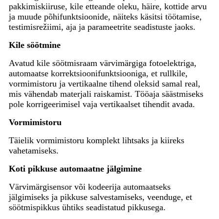
pakkimiskiiruse, kile etteande oleku, häire, kottide arvu
ja muude põhifunktsioonide, näiteks käsitsi töötamise,
testimisrežiimi, aja ja parameetrite seadistuste jaoks.
Kile söötmine
Avatud kile söötmisraam värvimärgiga fotoelektriga,
automaatse korrektsioonifunktsiooniga, et rullkile,
vormimistoru ja vertikaalne tihend oleksid samal real,
mis vähendab materjali raiskamist. Tööaja säästmiseks
pole korrigeerimisel vaja vertikaalset tihendit avada.
Vormimistoru
Täielik vormimistoru komplekt lihtsaks ja kiireks
vahetamiseks.
Koti pikkuse automaatne jälgimine
Värvimärgisensor või kodeerija automaatseks
jälgimiseks ja pikkuse salvestamiseks, veenduge, et
söötmispikkus ühtiks seadistatud pikkusega.