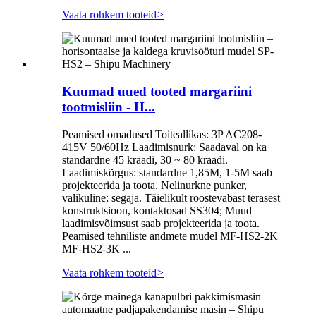
Vaata rohkem tooteid
>
Kuumad uued tooted margariini
tootmisliin - H...
Peamised omadused Toiteallikas: 3P AC208-
415V 50/60Hz Laadimisnurk: Saadaval on ka
standardne 45 kraadi, 30 ~ 80 kraadi.
Laadimiskõrgus: standardne 1,85M, 1-5M saab
projekteerida ja toota. Nelinurkne punker,
valikuline: segaja. Täielikult roostevabast terasest
konstruktsioon, kontaktosad SS304; Muud
laadimisvõimsust saab projekteerida ja toota.
Peamised tehniliste andmete mudel MF-HS2-2K
MF-HS2-3K ...
Vaata rohkem tooteid
>