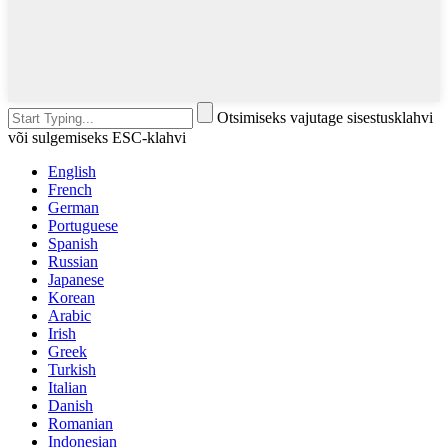
Otsimiseks vajutage sisestusklahvi
või sulgemiseks ESC-klahvi
English
French
German
Portuguese
Spanish
Russian
Japanese
Korean
Arabic
Irish
Greek
Turkish
Italian
Danish
Romanian
Indonesian