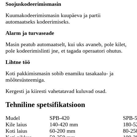
Soojuskodeerimismasin
Kuumakodeerimismasin kuupäeva ja partii
automaatseks kodeerimiseks.
Alarm ja turvaseade
Masin peatub automaatselt, kui uks avaneb, pole kilet,
pole kodeerimislinti jne, et tagada operaatori ohutus.
Lihtne töö
Koti pakkimismasin sobib enamiku tasakaalu- ja
mõõtesüsteemiga.
Kergesti ja kiiresti vahetatavad kuluvad osad.
Tehniline spetsifikatsioon
Mudel
SPB-420
SPB-
Kile laius
140-420 mm
180-
Koti laius
60-200 mm
80-2