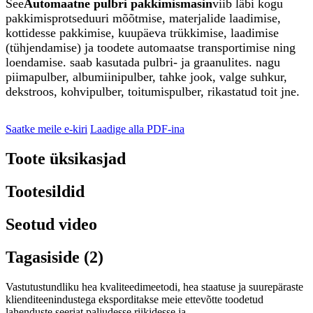
See
Automaatne pulbri pakkimismasin
viib läbi kogu
pakkimisprotseduuri mõõtmise, materjalide laadimise,
kottidesse pakkimise, kuupäeva trükkimise, laadimise
(tühjendamise) ja toodete automaatse transportimise ning
loendamise. saab kasutada pulbri- ja graanulites. nagu
piimapulber, albumiinipulber, tahke jook, valge suhkur,
dekstroos, kohvipulber, toitumispulber, rikastatud toit jne.
Saatke meile e-kiri
Laadige alla PDF-ina
Toote üksikasjad
Tootesildid
Seotud video
Tagasiside (2)
Vastutustundliku hea kvaliteedimeetodi, hea staatuse ja suurepäraste
klienditeenindustega eksporditakse meie ettevõtte toodetud
lahenduste seeriat paljudesse riikidesse ja