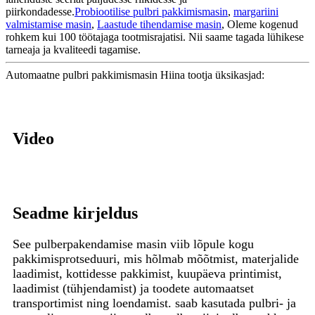
piirkondadesse.
Probiootilise pulbri pakkimismasin
,
margariini
valmistamise masin
,
Laastude tihendamise masin
, Oleme kogenud
rohkem kui 100 töötajaga tootmisrajatisi. Nii saame tagada lühikese
tarneaja ja kvaliteedi tagamise.
Automaatne pulbri pakkimismasin Hiina tootja üksikasjad:
Video
Seadme kirjeldus
See pulberpakendamise masin viib lõpule kogu
pakkimisprotseduuri, mis hõlmab mõõtmist, materjalide
laadimist, kottidesse pakkimist, kuupäeva printimist,
laadimist (tühjendamist) ja toodete automaatset
transportimist ning loendamist. saab kasutada pulbri- ja