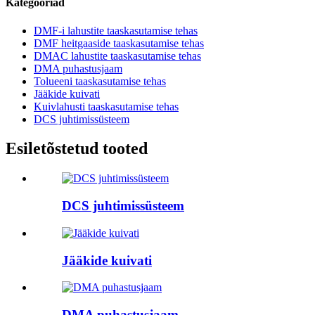
Kategooriad
DMF-i lahustite taaskasutamise tehas
DMF heitgaaside taaskasutamise tehas
DMAC lahustite taaskasutamise tehas
DMA puhastusjaam
Tolueeni taaskasutamise tehas
Jääkide kuivati
Kuivlahusti taaskasutamise tehas
DCS juhtimissüsteem
Esiletõstetud tooted
DCS juhtimissüsteem
Jääkide kuivati
DMA puhastusjaam