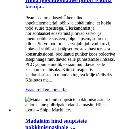
Hiina poolautomaatse pulbri F kulla
tarnija...
Peamised omadused Üherealine
topelttäitematerjal, põhi- ja abitäitmine, et hoida
tööd suure täpsusega. Üleskandmist ja
horisontaalset edastamist juhivad servo- ja
pneumaatiline süsteem, olge täpsem, suurem
kiirus. Servomootor ja servojuht juhivad kruvi,
hoiavad stabiilset ja täpset roostevabast terasest
konstruktsiooni, poolitatud punker koos poleeriva
sisepinnaga muudavad selle puhastamise lihtsaks.
PLC ja puutetundlik ekraan muudavad selle
kasutamise lihtsaks. Kiiresti reageeriv
kaalumissüsteem muudab tugeva külje tõeliseks
Käsiratas ma...
Vaata rohkem tooteid
>
Madalaim hind suupistete
pakkimismasinale -...