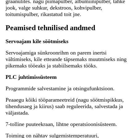
graanulites. nagu piimapulber, albumiinipulber, tahke
jook, valge suhkur, dekstroos, kohvipulber,
toitumispulber, rikastatud toit jne.
Peamised tehnilised andmed
Servoajam kile söötmiseks
Servoajamiga sünkroonrihm on parem inertsi
vältimiseks, kile etteande täpsemaks muutmiseks ning
pikemaks tööeaks ja stabiilsemaks tööks.
PLC juhtimissüsteem
Programmide salvestamine ja otsingufunktsioon.
Peaaegu kõiki tööparameetreid (nagu söötmispikkus,
tihendusaeg ja kiirus) saab reguleerida, salvestada ja
väljastada.
7-tolline puuteekraan, lihtne operatsioonisüsteem.
Toiming on nähtav sulgemistemperatuuri,