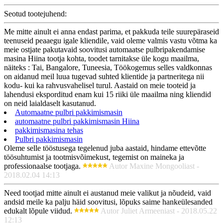
Seotud tootejuhend:
Me mitte ainult ei anna endast parima, et pakkuda teile suurepäraseid
teenuseid peaaegu igale kliendile, vaid oleme valmis vastu võtma ka
meie ostjate pakutavaid soovitusi automaatse pulbripakendamise
masina Hiina tootja kohta, toodet tarnitakse üle kogu maailma,
näiteks : Tai, Bangalore, Tuneesia, Töökogemus selles valdkonnas
on aidanud meil luua tugevad suhted klientide ja partneritega nii
kodu- kui ka rahvusvahelisel turul. Aastaid on meie tooteid ja
lahendusi eksporditud enam kui 15 riiki üle maailma ning kliendid
on neid laialdaselt kasutanud.
Automaatne pulbri pakkimismasin
automaatne pulbri pakkimismasin Hiina
pakkimismasina tehas
Pulbri pakkimismasin
Oleme selle tööstusega tegelenud juba aastaid, hindame ettevõtte
töösuhtumist ja tootmisvõimekust, tegemist on maineka ja
professionaalse tootjaga.
Autor Maxine Mongooliast -
2018.02.04 14:13
Need tootjad mitte ainult ei austanud meie valikut ja nõudeid, vaid
andsid meile ka palju häid soovitusi, lõpuks saime hankeülesanded
edukalt lõpule viidud.
Autor Juliet Armeeniast - 2018.05.22
12:13