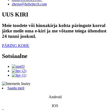
zheng@hebeitech.com
UUS KIRI
Meie toodete või hinnakirja kohta päringute korral
jätke meile oma e-kiri ja me võtame teiega ühendust
24 tunni jooksul.
PÄRING KOHE
Sotsiaalne
Saada meil
Android
IOS