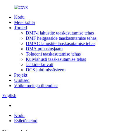
Kodu
Meie kohta
Tooted
DMF-i lahustite taaskasutamise tehas
DMF heitgaaside taaskasutamise tehas
DMAC lahustite taaskasutamise tehas
DMA puhastusjaam
Tolueeni taaskasutamise tehas
Kuivlahusti taaskasutamise tehas
Jääkide kuivati
DCS juhtimissüsteem
Projekt
Uudised
Võtke meiega ühendust
English
Kodu
Esiletõstetud