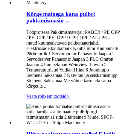
Kõrge mainega kana pulbri
pakkimismasin ...
Tööprotsess Pakkimismaterjal: PABER / PE OPP
/ PE, CPP / PE, OPP / CPP, OPP / AL / PE ja
muud kuumsuletavad pakkematerjalid.
Elektriosade kaubamärk Kauba nimi Kaubamärk
Päritoluriik 1 Servomootor Panasonic Jaapan 2
Servodraiver Panasonic Jaapan 3 PLC Omron
Jaapan 4 Puuteekraan Weinview Taiwan 5
Temperatuurlaud Yudian Hiina 6 Jooginupp
Siemens Saksamaa 7 Käivitus- ja seiskamisnupp
Siemens Saksamaa Me võime kasutada sama
kõrget le ...
Vaata rohkem tooteid
>