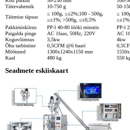
Koti pikkus
50-250 mm
100-
Täitevahemik
10-750 g
50-15
≤ 100g, ≤±2%;100 - 500g,
≤ 100
Täitmise täpsus
≤±1%; >500g, ≤±0,5%
≤±1%;
Pakkimiskiirus
PP-l 40-80 lööki minutis
PP-l 2
Paigalda pinge
AC 1faas, 50Hz, 220V
AC 1f
Koguvõimsus
3,5kw
4kw
Õhu tarbimine
0,5CFM @6 baari
0,5CF
Mõõtmed
1300x1240x1150 mm
1550
Kaal
480 kg
550 k
Seadmete eskiiskaart