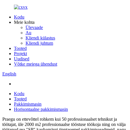
Kodu
Meie kohta
Ülevaade
Au
Kliendi külastus
Kliendi juhtum
Tooted
Projekt
Uudised
Võtke meiega ühendust
English
Kodu
Tooted
Pakkimismasin
Horisontaalne pakkimismasin
Praegu on ettevõttel rohkem kui 50 professionaalset tehnikut ja
töötajat, üle 2000 m2 professionaalse tööstuse töökoja ning on välja
töötanud rea "SP" kaubamärgi tipptasemel pakkimisseadmeid, nagu