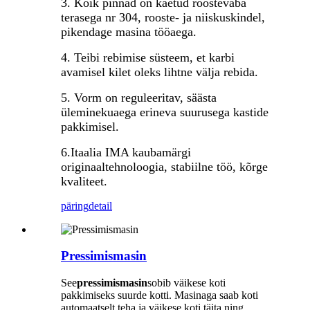
3. Kõik pinnad on kaetud roostevaba
terasega nr 304, rooste- ja niiskuskindel,
pikendage masina tööaega.
4. Teibi rebimise süsteem, et karbi
avamisel kilet oleks lihtne välja rebida.
5. Vorm on reguleeritav, säästa
üleminekuaega erineva suurusega kastide
pakkimisel.
6.Itaalia IMA kaubamärgi
originaaltehnoloogia, stabiilne töö, kõrge
kvaliteet.
päring
detail
Pressimismasin
See
pressimismasin
sobib väikese koti
pakkimiseks suurde kotti. Masinaga saab koti
automaatselt teha ja väikese koti täita ning