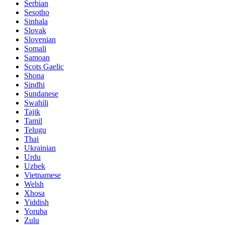
Serbian
Sesotho
Sinhala
Slovak
Slovenian
Somali
Samoan
Scots Gaelic
Shona
Sindhi
Sundanese
Swahili
Tajik
Tamil
Telugu
Thai
Ukrainian
Urdu
Uzbek
Vietnamese
Welsh
Xhosa
Yiddish
Yoruba
Zulu