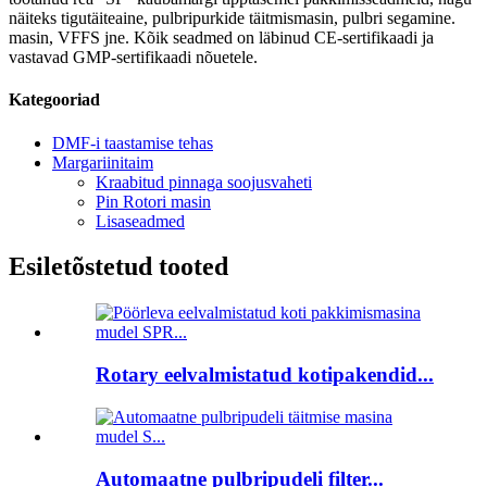
näiteks tigutäiteaine, pulbripurkide täitmismasin, pulbri segamine.
masin, VFFS jne. Kõik seadmed on läbinud CE-sertifikaadi ja
vastavad GMP-sertifikaadi nõuetele.
Kategooriad
DMF-i taastamise tehas
Margariinitaim
Kraabitud pinnaga soojusvaheti
Pin Rotori masin
Lisaseadmed
Esiletõstetud tooted
Rotary eelvalmistatud kotipakendid...
Automaatne pulbripudeli filter...