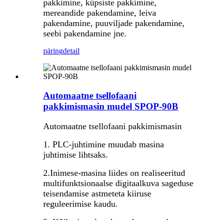
pakkimine, küpsiste pakkimine,
mereandide pakendamine, leiva
pakendamine, puuviljade pakendamine,
seebi pakendamine jne.
päring
detail
Automaatne tsellofaani
pakkimismasin mudel SPOP-90B
Automaatne tsellofaani pakkimismasin
1. PLC-juhtimine muudab masina
juhtimise lihtsaks.
2.Inimese-masina liides on realiseeritud
multifunktsionaalse digitaalkuva sageduse
teisendamise astmeteta kiiruse
reguleerimise kaudu.