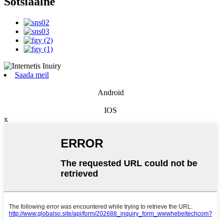
Sotsiaalne
Saada meil
Android
IOS
x