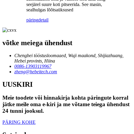
seejärel suure koti pitseerida. See masin,
sealhulgas lõõtsaüksused
päring
detail
võtke meiega ühendust
Chengbei tööstusloomaaed, Wuji maakond, Shijiazhuang,
Hebei provints, Hiina
0086-13903119967
zheng@hebeitech.com
UUSKIRI
Meie toodete või hinnakirja kohta päringute korral
jätke meile oma e-kiri ja me võtame teiega ühendust
24 tunni jooksul.
PÄRING KOHE